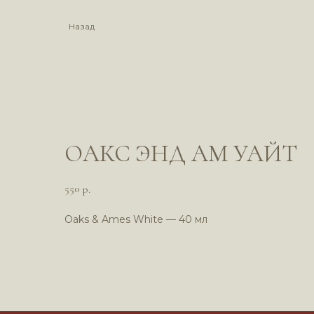
Назад
ОАКС ЭНД АМ УАЙТ
550
р.
Oaks & Ames White — 40 мл
*Компания M