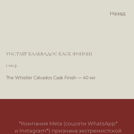
Назад
УИСТЛЕР КАЛЬВАДОС КАСК ФИНИШ
1 100
р.
The Whistler Calvados Cask Finish — 40 мл
*Компания Meta (соцсети WhatsApp*
и Instagram*) признана экстремистской
организацией и запрещена в РФ