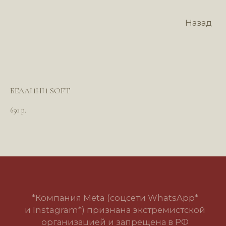
Назад
БЕЛЛИНИ SOFT
650
р.
*Компания Meta (соцсети WhatsApp*
и Instagram*) признана экстремистской
организацией и запрещена в РФ