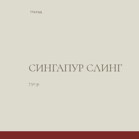
Назад
СИНГАПУР СЛИНГ
750
р.
*Компания M