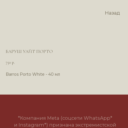
Назад
БАРУШ УАЙТ ПОРТО
750
р.
Barros Porto White - 40 мл
*Компания Meta (соцсети WhatsApp*
и Instagram*) признана экстремистской
организацией и запрещена в РФ