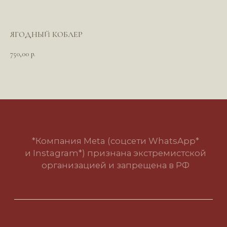
ЯГОДНЫЙ КОБЛЕР
*Компания Meta (соцсети WhatsApp*
и Instagram*) признана экстремистской
750,00
организацией и запрещена в РФ
р.
Политика в отношении обработки
персональных данных
Пользовательское соглашение