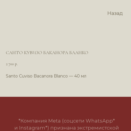
Назад
САНТО КУВИЗО БАКАНОРА БЛАНКО
2 700
р.
Santo Cuviso Bacanora Blanco — 40 мл
*Компания Meta (соцсети WhatsApp*
и Instagram*) признана экстремистской
организацией и запрещена в РФ