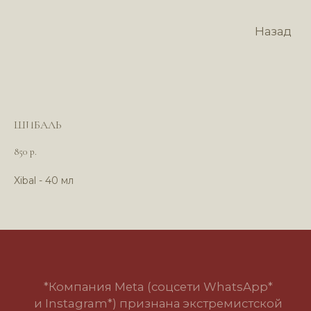
Назад
ШИБАЛЬ
850
р.
Xibal - 40 мл
*Компания Meta (соцсети WhatsApp*
и Instagram*) признана экстремистской
организацией и запрещена в РФ