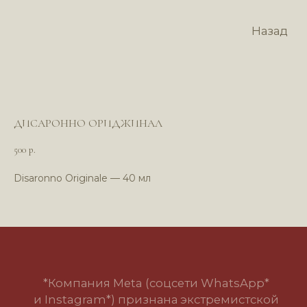
Назад
ДИСАРОННО ОРИДЖИНАЛ
500
р.
Disaronno Originale — 40 мл
*Компания Meta (соцсети WhatsApp*
и Instagram*) признана экстремистской
организацией и запрещена в РФ