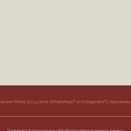
eta (соцсети WhatsApp* и Instagram*) признана экстремис
итика в отношении обработки персональных данных
Пользовательское соглашение