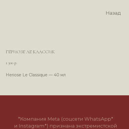
Назад
ГЕРИОЗЕ ЛЕ КЛАССИК
1 300
р.
Heriose Le Classique — 40 мл
*Компания Meta (соцсети WhatsApp*
и Instagram*) признана экстремистской
организацией и запрещена в РФ