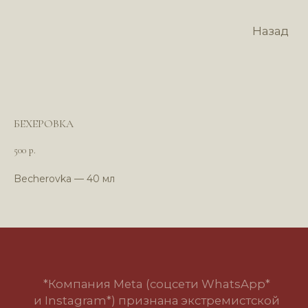
Назад
БЕХЕРОВКА
500
р.
Becherovka — 40 мл
*Компания Meta (соцсети WhatsApp*
и Instagram*) признана экстремистской
организацией и запрещена в РФ