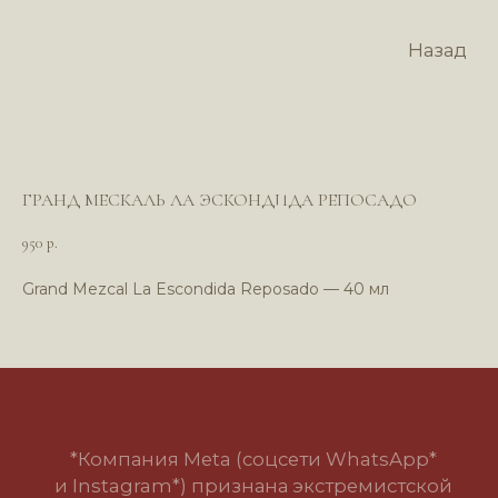
Назад
ГРАНД МЕСКАЛЬ ЛА ЭСКОНДИДА РЕПОСАДО
950
р.
Grand Mezcal La Escondida Reposado — 40 мл
*Компания Meta (соцсети WhatsApp*
и Instagram*) признана экстремистской
организацией и запрещена в РФ