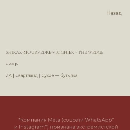
Назад
SHIRAZ-MOURVEDRE-VIOGNIER - THE WEDGE
4 200
р.
ZA | Свартланд | Сухое — бутылка
*Компания Meta (соцсети WhatsApp*
и Instagram*) признана экстремистской
организацией и запрещена в РФ