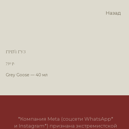
Назад
ГРЕЙ ГУЗ
750
р.
Grey Goose — 40 мл
*Компания Meta (соцсети WhatsApp*
и Instagram*) признана экстремистской
организацией и запрещена в РФ