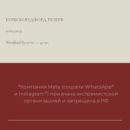
БУРБОН ВУДФОРД РЕЗЕРВ
*Компания Meta (соцсети WhatsApp*
и Instagram*) признана экстремистской
1000,00
р.
организацией и запрещена в РФ
Woodford Reserve — 40 мл
Политика в отношении обработки
персональных данных
Пользовательское соглашение