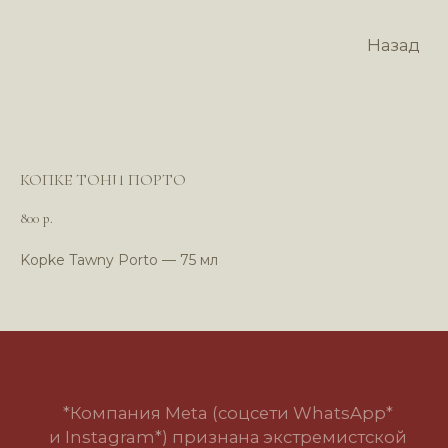
Назад
КОПКЕ ТОНИ ПОРТО
800
р.
Kopke Tawny Porto — 75 мл
*Компания Meta (соцсети WhatsApp*
и Instagram*) признана экстремистской
организацией и запрещена в РФ