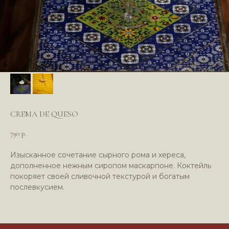
CREMA DE QUESO
*Компания Meta (соцсети WhatsApp*
790
и Instagram*) признана экстремистской
р.
организацией и запрещена в РФ
Изысканное сочетание сырного рома и хереса,
дополненное нежным сиропом маскарпоне. Коктейль
покоряет своей сливочной текстурой и богатым
послевкусием.
Политика в отношении обработки
персональных данных