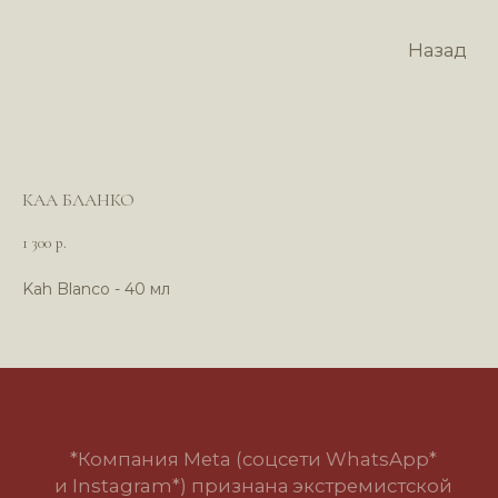
Назад
КАА БЛАНКО
1 300
р.
Kah Blanco - 40 мл
*Компания Meta (соцсети WhatsApp*
и Instagram*) признана экстремистской
организацией и запрещена в РФ