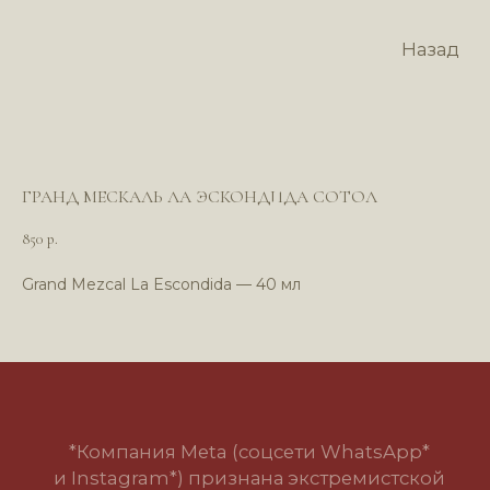
Назад
ГРАНД МЕСКАЛЬ ЛА ЭСКОНДИДА СОТОЛ
850
р.
Grand Mezcal La Escondida — 40 мл
*Компания Meta (соцсети WhatsApp*
и Instagram*) признана экстремистской
организацией и запрещена в РФ