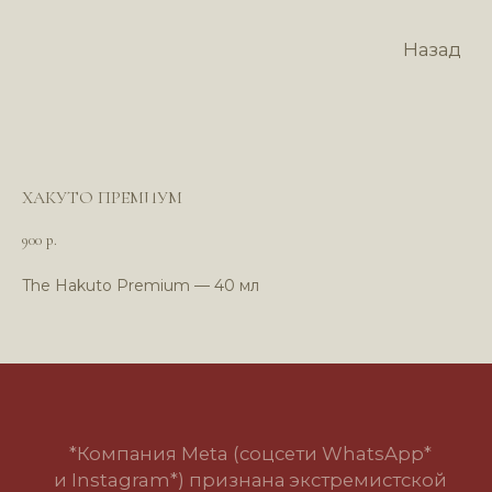
Назад
ХАКУТО ПРЕМИУМ
900
р.
The Hakuto Premium — 40 мл
*Компания Meta (соцсети WhatsApp*
и Instagram*) признана экстремистской
организацией и запрещена в РФ