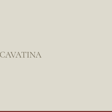
- CAVATINA
eta (соцсети WhatsApp* и Instagram*) признана экстремис