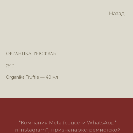
Назад
ОРГАНИКА ТРЮФЕЛЬ
750
р.
Organika Truffle — 40 мл
*Компания Meta (соцсети WhatsApp*
и Instagram*) признана экстремистской
организацией и запрещена в РФ