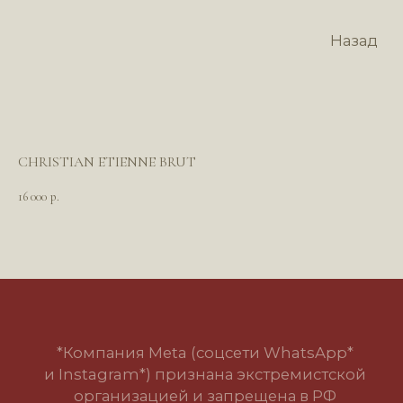
Назад
CHRISTIAN ETIENNE BRUT
16 000
р.
*Компания Meta (соцсети WhatsApp*
и Instagram*) признана экстремистской
организацией и запрещена в РФ