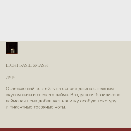
LICHI BASIL SMASH
*Компания Meta (соцсети WhatsApp*
790
и Instagram*) признана экстремистской
р.
организацией и запрещена в РФ
Освежающий коктейль на основе джина с нежным
вкусом личи и свежего лайма. Воздушная базиликово-
лаймовая пена добавляет напитку особую текстуру
и пикантные травяные ноты.
Политика в отношении обработки
персональных данных