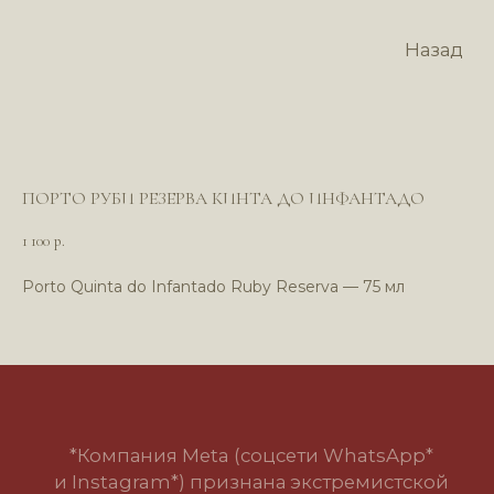
Назад
ПОРТО РУБИ РЕЗЕРВА КИНТА ДО ИНФАНТАДО
1 100
р.
Porto Quinta do Infantado Ruby Reserva — 75 мл
*Компания Meta (соцсети WhatsApp*
и Instagram*) признана экстремистской
организацией и запрещена в РФ