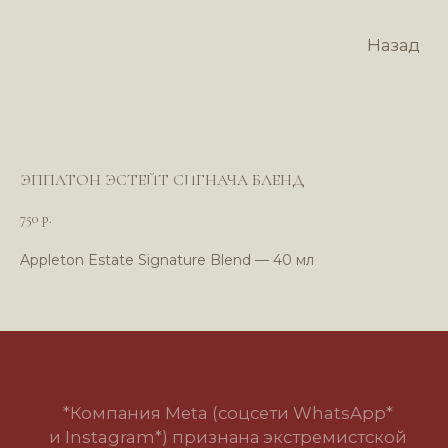
Назад
ЭППЛТОН ЭСТЕЙТ СИГНАЧА БЛЕНД
750
р.
Appleton Estate Signature Blend — 40 мл
*Компания Meta (соцсети WhatsApp*
и Instagram*) признана экстремистской
организацией и запрещена в РФ