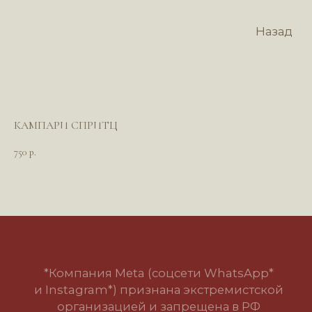
Назад
КАМПАРИ СПРИТЦ
750
р.
*Компания Meta (соцсети WhatsApp*
и Instagram*) признана экстремистской
организацией и запрещена в РФ