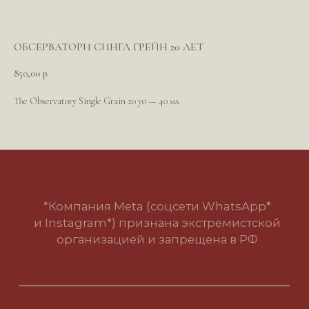
ОБСЕРВАТОРИ СИНГЛ ГРЕЙН 20 ЛЕТ
*Компания Meta (соцсети WhatsApp*
и Instagram*) признана экстремистской
850,00
р.
организацией и запрещена в РФ
The Observatory Single Grain 20 yo — 40 мл
Политика в отношении обработки
персональных данных
Пользовательское соглашение