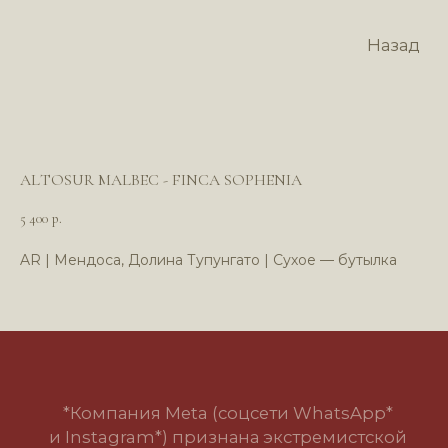
Назад
ALTOSUR MALBEC - FINCA SOPHENIA
5 400
р.
AR | Мендоса, Долина Тупунгато | Сухое — бутылка
*Компания Meta (соцсети WhatsApp*
и Instagram*) признана экстремистской
организацией и запрещена в РФ