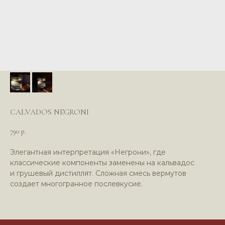
CALVADOS NEGRONI
*Компания Meta (соцсети WhatsApp*
790
и Instagram*) признана экстремистской
р.
организацией и запрещена в РФ
Элегантная интерпретация «Негрони», где
классические компоненты заменены на кальвадос
и грушевый дистиллят. Сложная смесь вермутов
создает многогранное послевкусие.
Политика в отношении обработки
персональных данных