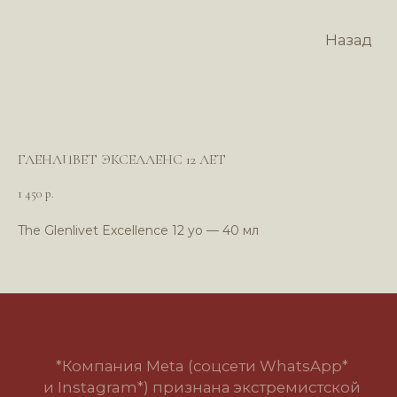
Назад
ГЛЕНЛИВЕТ ЭКСЕЛЛЕНС 12 ЛЕТ
1 450
р.
The Glenlivet Excellence 12 yo — 40 мл
*Компания Meta (соцсети WhatsApp*
и Instagram*) признана экстремистской
организацией и запрещена в РФ