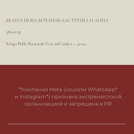
БЕЛУГА НОБЛ БОТАНИКАЛС ГРУША И ЛИПА
*Компания Meta (соцсети WhatsApp*
и Instagram*) признана экстремистской
380,00
р.
организацией и запрещена в РФ
Beluga Noble Botanicals Pear and Linden — 40 мл
Политика в отношении обработки
персональных данных
Пользовательское соглашение