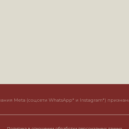
eta (соцсети WhatsApp* и Instagram*) признана экстремис
итика в отношении обработки персональных данных
Пользовательское соглашение