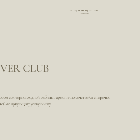
Забронировать
стол
VER CLUB
тором сок черноплодной рябины гармонично сочетается с горечью
тейлю яркую цитрусовую ноту.