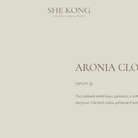
ARONIA CLO
790,00
р.
Элегантный коктейль с джином, в ко
апероля. Свежий лайм добавляет кок