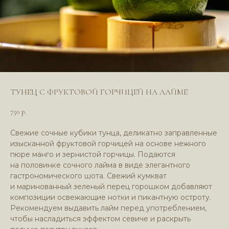
ТУНЕЦ С ФРУКТОВОЙ ГОРЧИЦЕЙ НА ЛАЙМЕ
750
р.
Свежие сочные кубики тунца, деликатно заправленные
изысканной фруктовой горчицей на основе нежного
пюре манго и зернистой горчицы. Подаются
*Компания Meta (соцсети WhatsApp*
и Instagram*) признана экстремистской
на половинке сочного лайма в виде элегантного
организацией и запрещена в РФ
гастрономического шота. Свежий кумкват
и маринованный зеленый перец горошком добавляют
композиции освежающие нотки и пикантную остроту.
Рекомендуем выдавить лайм перед употреблением,
чтобы насладиться эффектом севиче и раскрыть