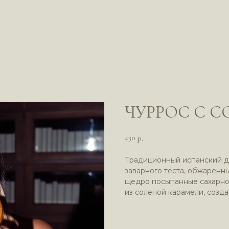
ЧУРРОС С 
430
р.
Традиционный испанский д
заварного теста, обжаренн
щедро посыпанные сахарно
из соленой карамели, созд