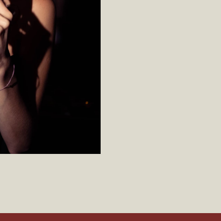
eta (соцсети WhatsApp* и Instagram*) признана экстремис