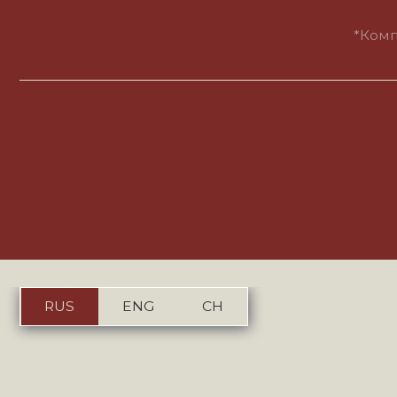
Пол
RUS
ENG
CH