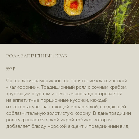
РОЛЛ ЗАПЕЧЁННЫЙ КРАБ
990
р.
Яркое латиноамериканское прочтение классической
*Компания Meta (соцсети WhatsApp*
«Калифорнии». Традиционный ролл с сочным крабом,
и Instagram*) признана экстремистской
хрустящим огурцом и нежным авокадо разрезается
организацией и запрещена в РФ
на аппетитные порционные кусочки, каждый
из которых увенчан тающей моцареллой, создающей
соблазнительную золотистую корону. В дань традиции
ролл украшается яркой икрой тобико, которая
добавляет блюду морской акцент и праздничный вид.