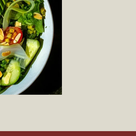
eta (соцсети WhatsApp* и Instagram*) признана экстремис