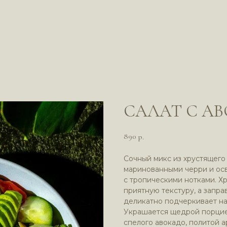
САЛАТ С А
890
р.
Cочный микс из хрустящего
маринованными черри и ос
с тропическими нотками. Х
приятную текстуру, а запра
деликатно подчеркивает на
Украшается щедрой порцие
спелого авокадо, политой 