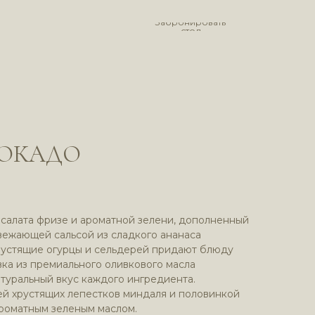
Забронировать
стол
ВОКАДО
 салата фризе и ароматной зелени, дополненный
вежающей сальсой из сладкого ананаса
рустящие огурцы и сельдерей придают блюду
вка из премиального оливкового масла
туральный вкус каждого ингредиента.
й хрустящих лепестков миндаля и половинкой
ароматным зеленым маслом.