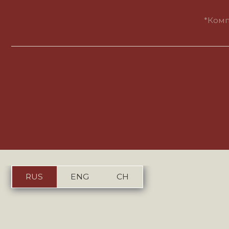
Пол
RUS
ENG
CH