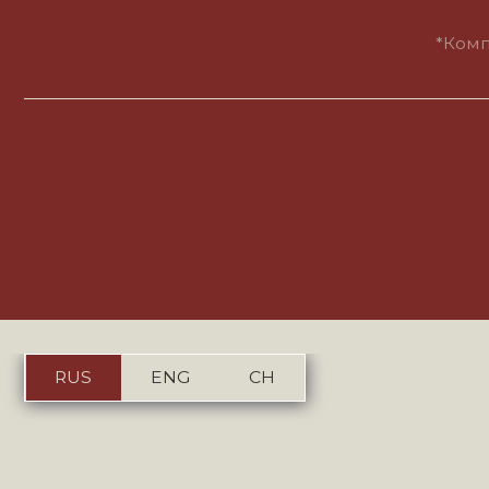
Пол
RUS
ENG
CH