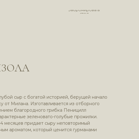
Забронировать
стол
НЗОЛА
лубой сыр с богатой историей, берущей начало
у от Милана. Изготавливается из отборного
лением благородного грибка Пеницилл
арактерные зеленовато-голубые прожилки.
 4 месяцев придает сыру неповторимый
ным ароматом, который ценится гурманами