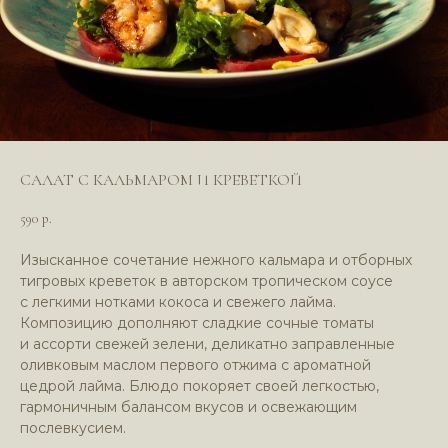
САЛАТ С КАЛЬМАРОМ И КРЕВЕТКОЙ
590
р.
Изысканное сочетание нежного кальмара и отборных
тигровых креветок в авторском тропическом соусе
*Компания Meta (соцсети WhatsApp*
с легкими нотками кокоса и свежего лайма.
и Instagram*) признана экстремистской
Композицию дополняют сладкие сочные томаты
организацией и запрещена в РФ
и ассорти свежей зелени, деликатно заправленные
оливковым маслом первого отжима с ароматной
цедрой лайма. Блюдо покоряет своей легкостью,
гармоничным балансом вкусов и освежающим
послевкусием.