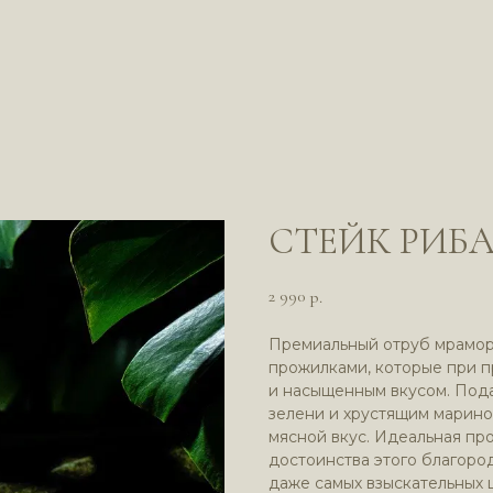
СТЕЙК РИБ
2 990
р.
Премиальный отруб мрамор
прожилками, которые при п
и насыщенным вкусом. Пода
зелени и хрустящим марино
мясной вкус. Идеальная пр
достоинства этого благоро
даже самых взыскательных 