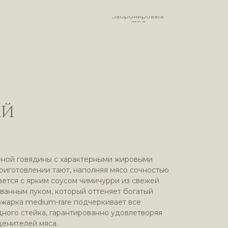
Забронировать
стол
АЙ
ной говядины с характерными жировыми
риготовлении тают, наполняя мясо сочностью
ется с ярким соусом чимичурри из свежей
ванным луком, который оттеняет богатый
ожарка medium-rare подчеркивает все
дного стейка, гарантированно удовлетворяя
ценителей мяса.