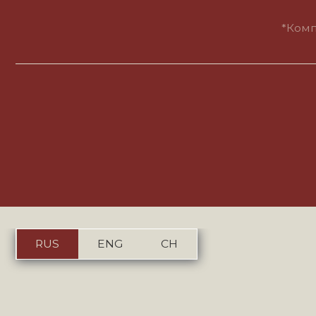
Пол
RUS
ENG
CH