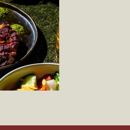
eta (соцсети WhatsApp* и Instagram*) признана экстремис