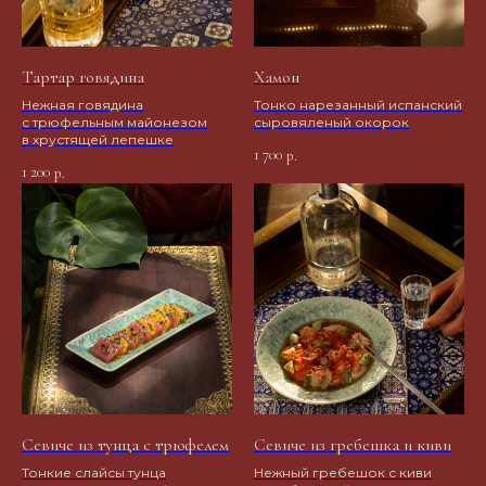
Тартар говядина
Хамон
Нежная говядина
Тонко нарезанный испанский
с трюфельным майонезом
сыровяленый окорок
в хрустящей лепешке
1 700
р.
1 200
р.
Севиче из тунца с трюфелем
Севиче из гребешка и киви
Тонкие слайсы тунца
Нежный гребешок с киви