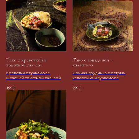
Тако с креветкой и
Тако с говядиной и
томатной сальсой
халапеньо
Креветки с гуакамоле
Сочная грудинка с острым
и свежей томатной сальсой
халапеньо и гуакамоле
490
790
р.
р.