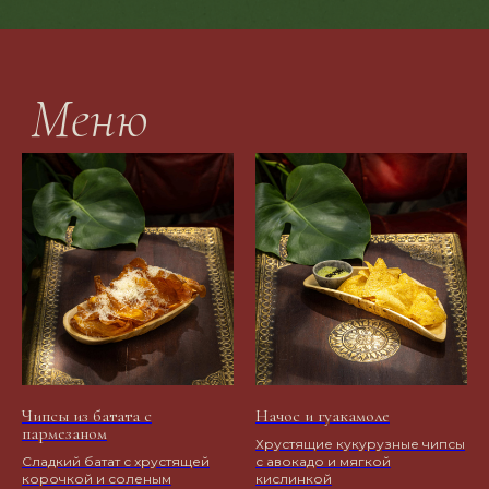
Чипсы из батата с
Начос и гуакамоле
пармезаном
Хрустящие кукурузные чипсы
Сладкий батат с хрустящей
с авокадо и мягкой
корочкой и соленым
кислинкой