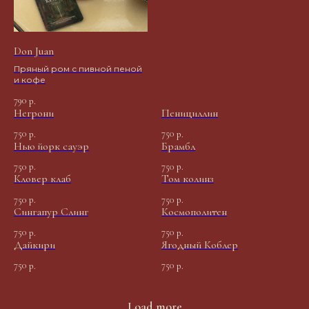
Don Juan
Пряный ром с пивной пеной
и кофе
790
р.
Негрони
Пенициллин
750
750
р.
р.
Нью йорк сауэр
Брамбл
750
750
р.
р.
Кловер клаб
Том колинз
750
750
р.
р.
Сингапур Слинг
Космополитен
750
750
р.
р.
Дайкири
Ягодный Коблер
750
750
р.
р.
Load more