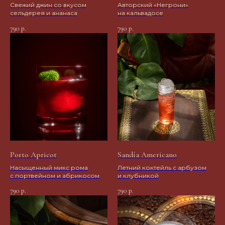
Свежий джин со вкусом
Авторский «Негрони»
*Компания Meta (соцсети WhatsApp*
сельдерея и ананаса
на кальвадосе
и Instagram*) признана экстремистской
790
790
р.
р.
организацией и запрещена в РФ
Политика в отношении обработки
персональных данных
Пользовательское соглашение
Porto Apricot
Sandía Americano
Насыщенный микс рома
Летний коктейль с арбузом
с портвейном и абрикосом
и клубникой
790
790
р.
р.