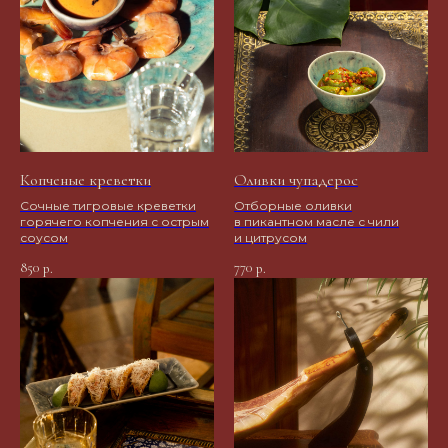
Копченые креветки
Оливки чупадерос
Сочные тигровые креветки
Отборные оливки
горячего копчения с острым
в пикантном масле с чили
соусом
и цитрусом
850
770
р.
р.