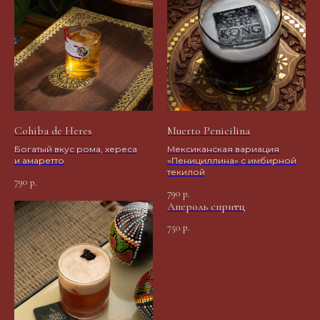
Cohiba de Heres
Muerto Penicilina
Богатый вкус рома, хереса
Мексиканская вариация
и амаретто
«Пенициллина» с имбирной
текилой
790
р.
790
р.
Апероль спритц
750
р.