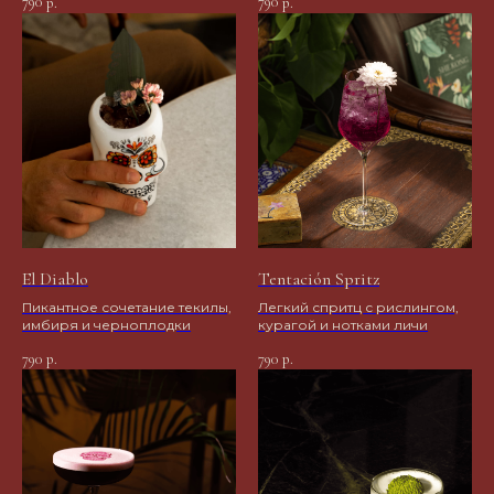
790
790
р.
р.
El Diablo
Tentación Spritz
Пикантное сочетание текилы,
Легкий спритц с рислингом,
имбиря и черноплодки
курагой и нотками личи
790
790
р.
р.