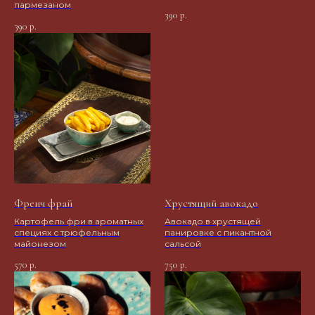
пармезаном
390
р.
390
р.
Френч фрай
Хрустящий авокадо
Картофель фри в ароматных
Авокадо в хрустящей
специях с трюфельным
панировке с пикантной
майонезом
сальсой
570
750
р.
р.