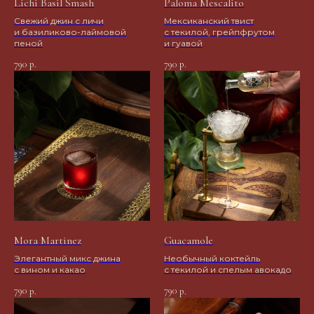
Lichi Basil Smash
Paloma Mescalito
Свежий джин с личи
Мексиканский твист
и базиликово-лаймовой
с текилой, грейпфрутом
пеной
и гуавой
790
790
р.
р.
Mora Martinez
Guacamole
Элегантный микс джина
Необычный коктейль
с вином и какао
с текилой и спелым авокадо
790
790
р.
р.