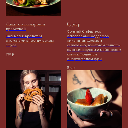
Салат с кальмаром и
Бургер
креветкой
Сочный бифштекс
Кальмар и креветки
с плавленым чеддером,
с томатами в тропическом
пикантным джемом
соусе
халапеньо, томатной сальсой,
сырным соусом и майонезом
590
р.
кимчи. Подаётся
с картофелем фри
890
р.