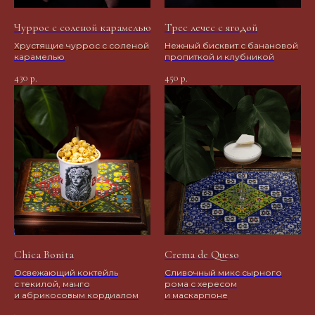
Чуррос с соленой карамелью
Трес лечес с ягодой
Хрустящие чуррос с соленой
Нежный бисквит с банановой
карамелью
пропиткой и клубникой
430
450
р.
р.
Chica Bonita
Crema de Queso
Освежающий коктейль
Сливочный микс сырного
с текилой, манго
рома с хересом
и абрикосовым кордиалом
и маскарпоне