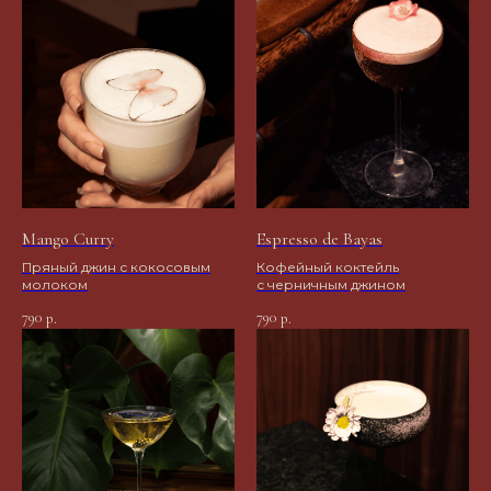
ЗАБРОНИРУЙТЕ
СТОЛ, И ПУСТЬ
НАЧНЕТСЯ
МАГИЯ
Mango Curry
Espresso de Bayas
Пряный джин с кокосовым
Кофейный коктейль
молоком
с черничным джином
790
790
р.
р.
+7