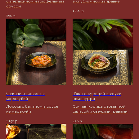
с апельсином и трюфельным
в клубничной заправке
соусом
1 100
р.
890
р.
Севиче из лосося с
Тако с курицей в соусе
маракуйей
чимичурри
Лосось с бананом в соусе
Сочная курица с томатной
из маракуйи
сальсой и свежими травами
1 150
450
р.
р.