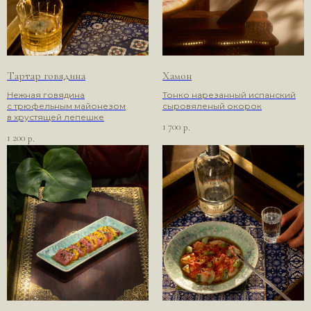
Тартар говядина
Хамон
Нежная говядина
Тонко нарезанный испанский
с трюфельным майонезом
сыровяленый окорок
в хрустящей лепешке
1 700
р.
1 200
р.