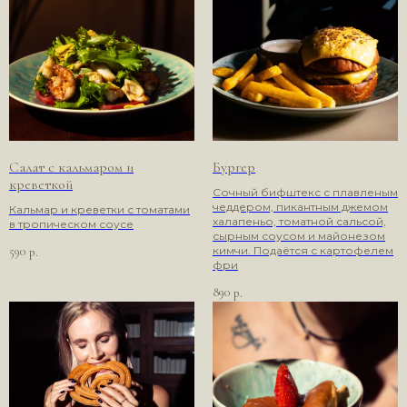
Салат с кальмаром и
Бургер
креветкой
Сочный бифштекс с плавленым
чеддером, пикантным джемом
Кальмар и креветки с томатами
халапеньо, томатной сальсой,
в тропическом соусе
сырным соусом и майонезом
кимчи. Подаётся с картофелем
590
р.
фри
890
р.