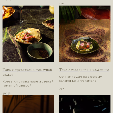
450
р.
Тако с креветкой и томатной
Тако с говядиной и халапеньо
сальсой
Сочная грудинка с острым
халапеньо и гуакамоле
Креветки с гуакамоле и свежей
томатной сальсой
790
р.
490
р.