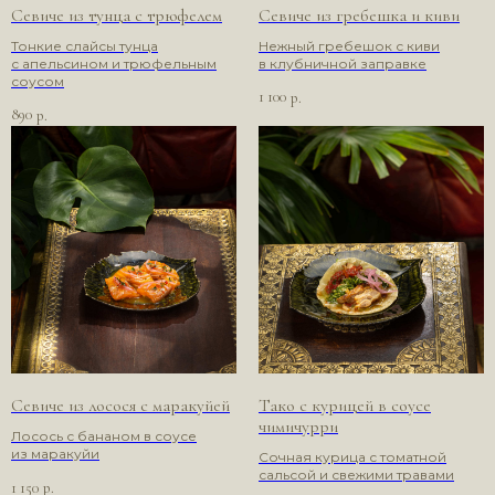
Севиче из тунца с трюфелем
Севиче из гребешка и киви
Тонкие слайсы тунца
Нежный гребешок с киви
с апельсином и трюфельным
в клубничной заправке
соусом
1 100
р.
890
р.
Севиче из лосося с маракуйей
Тако с курицей в соусе
чимичурри
Лосось с бананом в соусе
из маракуйи
Сочная курица с томатной
сальсой и свежими травами
1 150
р.