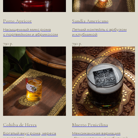
Porto Apricot
Sandía Americano
Насыщенный микс рома
Летний коктейль с арбузом
с портвейном и абрикосом
и клубникой
790
790
р.
р.
Cohiba de Heres
Muerto Penicilina
Богатый вкус рома, хереса
Мексиканская вариация