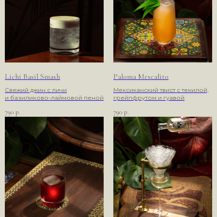
Lichi Basil Smash
Paloma Mescalito
Свежий джин с личи
Мексиканский твист с текилой,
и базиликово-лаймовой пеной
грейпфрутом и гуавой
790
790
р.
р.