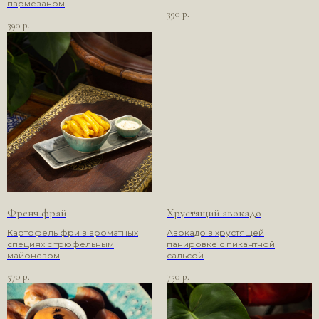
пармезаном
390
р.
390
р.
Френч фрай
Хрустящий авокадо
Картофель фри в ароматных
Авокадо в хрустящей
специях с трюфельным
панировке с пикантной
майонезом
сальсой
570
750
р.
р.