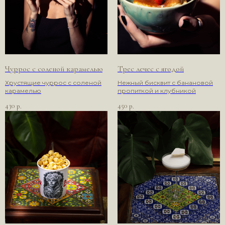
Чуррос с соленой карамелью
Трес лечес с ягодой
Хрустящие чуррос с соленой
Нежный бисквит с банановой
карамелью
пропиткой и клубникой
430
450
р.
р.