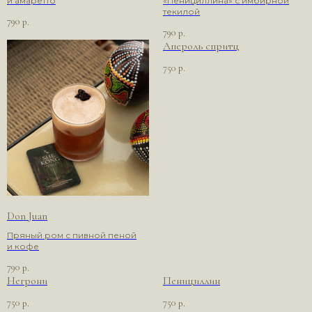
и амаретто
«Пенициллина» с имбирной
текилой
790
р.
790
р.
Апероль спритц
750
р.
Don Juan
Пряный ром с пивной пеной
и кофе
790
р.
Негрони
Пенициллин
750
750
р.
р.