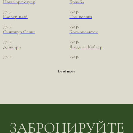
Нью йорк сауэр
Брамбл
750
750
р.
р.
Кловер клаб
Том колинз
750
750
р.
р.
Сингапур Слинг
Космополитен
750
750
р.
р.
Дайкири
Ягодный Коблер
750
750
р.
р.
Load more