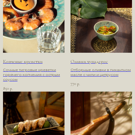
Копченые креветки
Оливки чупадерос
Сочные тигровые креветки
Отборные оливки в пикантном
горячего копчения с острым
масле с чили и цитрусом
соусом
770
р.
850
р.