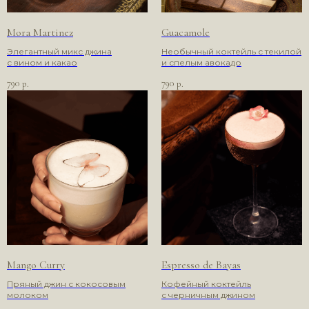
Mora Martinez
Guacamole
Элегантный микс джина
Необычный коктейль с текилой
с вином и какао
и спелым авокадо
790
790
р.
р.
ЗАБРОНИРУЙТЕ
СТОЛ, И ПУСТЬ
НАЧНЕТСЯ
МАГИЯ
Mango Curry
Espresso de Bayas
Пряный джин с кокосовым
Кофейный коктейль
молоком
с черничным джином