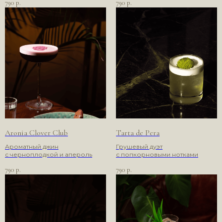
790
790
р.
р.
Aronia Clover Club
Tarta de Pera
Ароматный джин
Грушевый дуэт
с черноплодкой и апероль
с попкорновыми нотками
790
790
р.
р.