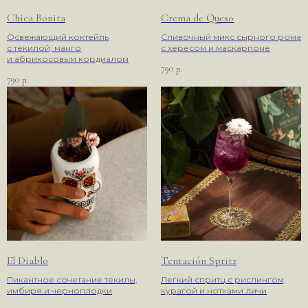
Chica Bonita
Crema de Queso
Освежающий коктейль
Сливочный микс сырного рома
с текилой, манго
с хересом и маскарпоне
и абрикосовым кордиалом
790
р.
790
р.
El Diablo
Tentación Spritz
Пикантное сочетание текилы,
Легкий спритц с рислингом,
имбиря и черноплодки
курагой и нотками личи