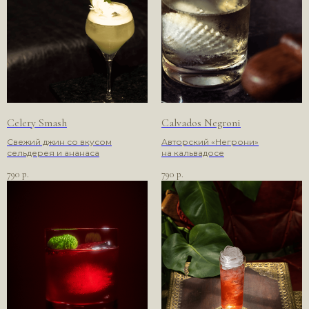
Отправить
заявку
Celery Smash
Calvados Negroni
*Компания Meta (соцсети WhatsApp*
Свежий джин со вкусом
Авторский «Негрони»
и Instagram*) признана экстремистской
сельдерея и ананаса
на кальвадосе
организацией и запрещена в РФ
790
790
р.
р.
Политика в отношении обработки
персональных данных
Пользовательское соглашение