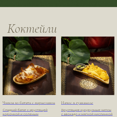
Чипсы из батата с пармезаном
Начос и гуакамоле
Сладкий батат с хрустящей
Хрустящие кукурузные чипсы
корочкой и соленым
с авокадо и мягкой кислинкой