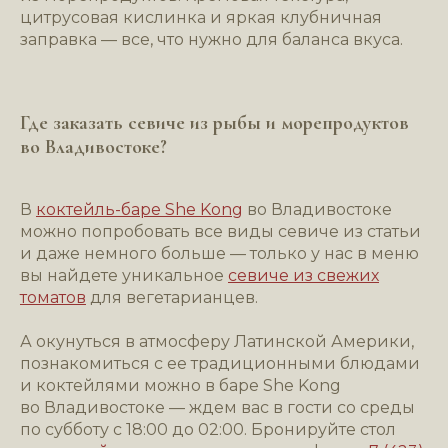
цитрусовая кислинка и яркая клубничная
заправка — все, что нужно для баланса вкуса.
Где заказать севиче из рыбы и морепродуктов
во Владивостоке?
*Компания Meta (соцсети WhatsApp*
и Instagram*) признана экстремистской
В
коктейль-баре She Kong
во Владивостоке
организацией и запрещена в РФ
можно попробовать все виды севиче из статьи
и даже немного больше — только у нас в меню
вы найдете уникальное
севиче из свежих
томатов
для вегетарианцев.
А окунуться в атмосферу Латинской Америки,
познакомиться с ее традиционными блюдами
Политика в отношении обработки
и коктейлями можно в баре She Kong
персональных данных
Пользовательское соглашение
во Владивостоке — ждем вас в гости со среды
по субботу с 18:00 до 02:00. Бронируйте стол