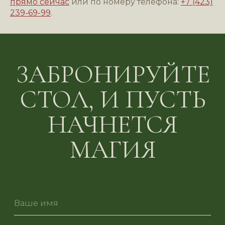
прямо сейчас
или по номеру телефона:
+7 (423)
239-69-99
.