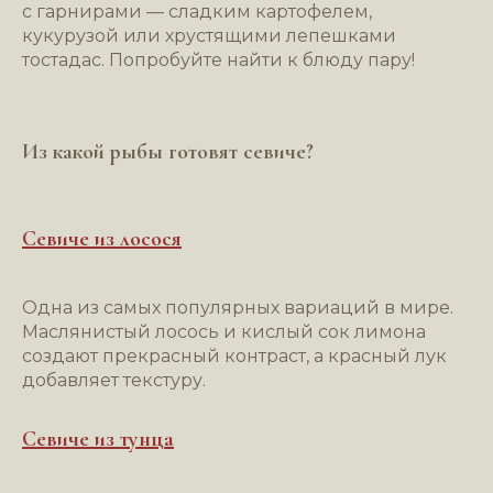
с гарнирами — сладким картофелем,
кукурузой или хрустящими лепешками
тостадас. Попробуйте найти к блюду пару!
Из какой рыбы готовят севиче?
ЗАБРОНИРУЙТЕ
СТОЛ, И ПУСТЬ
Севиче из лосося
НАЧНЕТСЯ
МАГИЯ
Одна из самых популярных вариаций в мире.
Маслянистый лосось и кислый сок лимона
создают прекрасный контраст, а красный лук
добавляет текстуру.
Севиче из тунца
+7