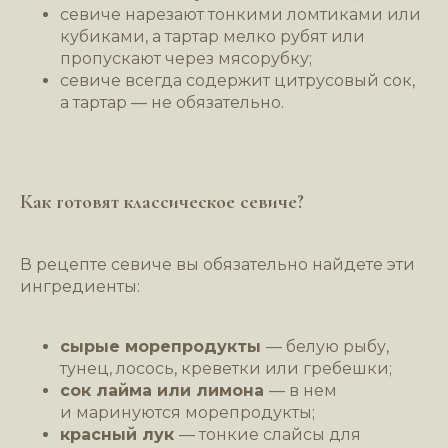
севиче нарезают тонкими ломтиками или
кубиками, а тартар мелко рубят или
пропускают через мясорубку;
севиче всегда содержит цитрусовый сок,
а тартар — не обязательно.
Как готовят классическое севиче?
В рецепте севиче вы обязательно найдете эти
ингредиенты:
сырые морепродукты
— белую рыбу,
тунец, лосось, креветки или гребешки;
сок лайма или лимона
— в нем
и маринуются морепродукты;
красный лук
— тонкие слайсы для