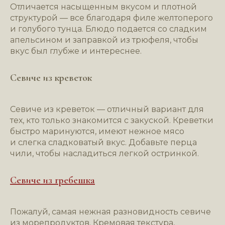
Отличается насыщенным вкусом и плотной
структурой — все благодаря филе желтоперого
и голубого тунца. Блюдо подается со сладким
апельсином и заправкой из трюфеля, чтобы
вкус был глубже и интереснее.
Даю согласие на обработку
персональных данных согласно
Севиче из креветок
политике
Даю согласие с условиями
пользовательского соглашения
Севиче из креветок — отличный вариант для
тех, кто только знакомится с закуской. Креветки
Я согласен получать рекламную
быстро маринуются, имеют нежное мясо
рассылку
и слегка сладковатый вкус. Добавьте перца
чили, чтобы насладиться легкой остринкой.
Севиче из гребешка
Отправить
заявку
Пожалуй, самая нежная разновидность севиче
из морепродуктов. Кремовая текстура,